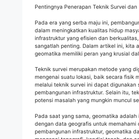
Pentingnya Penerapan Teknik Survei dan
Pada era yang serba maju ini, pembangun
dalam meningkatkan kualitas hidup mas
infrastruktur yang efisien dan berkualita
sangatlah penting. Dalam artikel ini, ki
geomatika memiliki peran yang krusial d
Teknik survei merupakan metode yang d
mengenai suatu lokasi, baik secara fisik
melalui teknik survei ini dapat digunak
pembangunan infrastruktur. Selain itu, t
potensi masalah yang mungkin muncul s
Pada saat yang sama, geomatika adalah 
dengan data geografis untuk memahami 
pembangunan infrastruktur, geomatika d