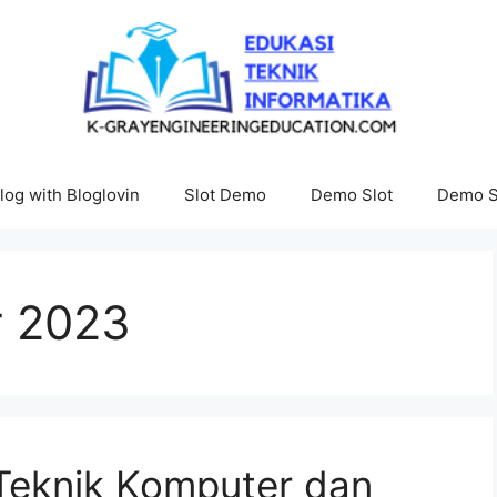
log with Bloglovin
Slot Demo
Demo Slot
Demo S
 2023
Teknik Komputer dan