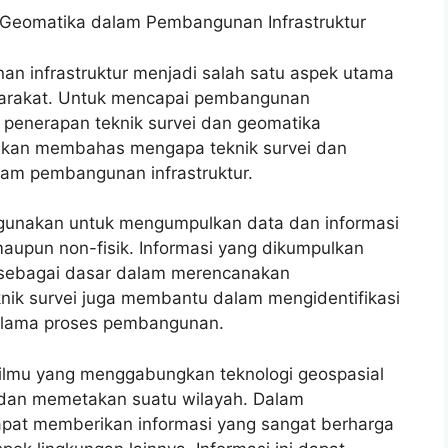
 Geomatika dalam Pembangunan Infrastruktur
an infrastruktur menjadi salah satu aspek utama
yarakat. Untuk mencapai pembangunan
s, penerapan teknik survei dan geomatika
ta akan membahas mengapa teknik survei dan
alam pembangunan infrastruktur.
igunakan untuk mengumpulkan data dan informasi
 maupun non-fisik. Informasi yang dikumpulkan
an sebagai dasar dalam merencanakan
eknik survei juga membantu dalam mengidentifikasi
elama proses pembangunan.
ilmu yang menggabungkan teknologi geospasial
dan memetakan suatu wilayah. Dalam
apat memberikan informasi yang sangat berharga