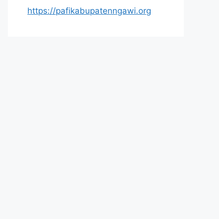
https://pafikabupatenngawi.org