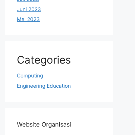
Juni 2023
Mei 2023
Categories
Computing
Engineering Education
Website Organisasi