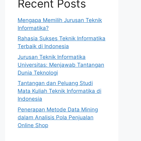
Recent Posts
Mengapa Memilih Jurusan Teknik
Informatika?
Rahasia Sukses Teknik Informatika
Terbaik di Indonesia
Jurusan Teknik Informatika
Universitas: Menjawab Tantangan
Dunia Teknologi
Tantangan dan Peluang Studi
Mata Kuliah Teknik Informatika di
Indonesia
Penerapan Metode Data Mining
dalam Analisis Pola Penjualan
Online Shop