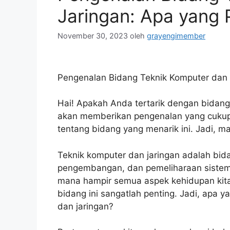
Jaringan: Apa yang 
November 30, 2023
oleh
grayengimember
Pengenalan Bidang Teknik Komputer dan 
Hai! Apakah Anda tertarik dengan bidang t
akan memberikan pengenalan yang cukup 
tentang bidang yang menarik ini. Jadi, mar
Teknik komputer dan jaringan adalah bi
pengembangan, dan pemeliharaan sistem ko
mana hampir semua aspek kehidupan kita
bidang ini sangatlah penting. Jadi, apa 
dan jaringan?