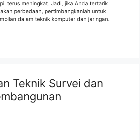
l terus meningkat. Jadi, jika Anda tertarik
ptakan perbedaan, pertimbangkanlah untuk
ilan dalam teknik komputer dan jaringan.
n Teknik Survei dan
embangunan