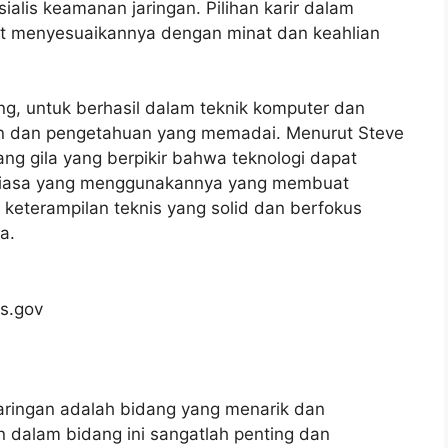
ialis keamanan jaringan. Pilihan karir dalam
pat menyesuaikannya dengan minat dan keahlian
ng, untuk berhasil dalam teknik komputer dan
lan dan pengetahuan yang memadai. Menurut Steve
ang gila yang berpikir bahwa teknologi dapat
biasa yang menggunakannya yang membuat
eterampilan teknis yang solid dan berfokus
a.
ls.gov
aringan adalah bidang yang menarik dan
ian dalam bidang ini sangatlah penting dan