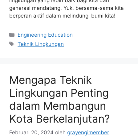
lingkungan yang lebih baik bagi kita dan
generasi mendatang. Yuk, bersama-sama kita
berperan aktif dalam melindungi bumi kita!
Kategori
Engineering Education
Tag
Teknik Lingkungan
Mengapa Teknik
Lingkungan Penting
dalam Membangun
Kota Berkelanjutan?
Februari 20, 2024
oleh
grayengimember