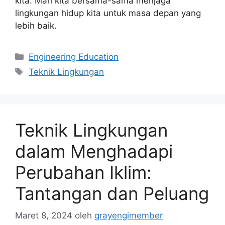
kita. Mari kita bersama-sama menjaga
lingkungan hidup kita untuk masa depan yang
lebih baik.
Kategori
Engineering Education
Tag
Teknik Lingkungan
Teknik Lingkungan
dalam Menghadapi
Perubahan Iklim:
Tantangan dan Peluang
Maret 8, 2024
oleh
grayengimember