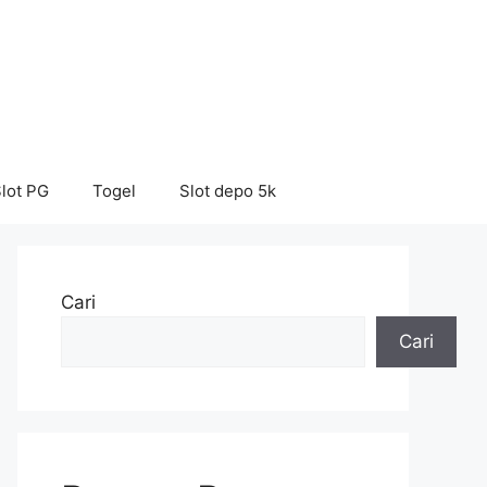
lot PG
Togel
Slot depo 5k
Cari
Cari