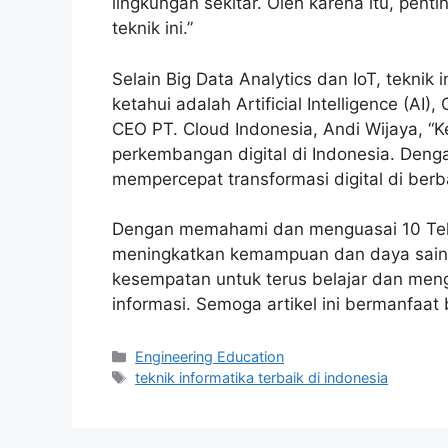
lingkungan sekitar. Oleh karena itu, pen
teknik ini.”
Selain Big Data Analytics dan IoT, teknik
ketahui adalah Artificial Intelligence (AI
CEO PT. Cloud Indonesia, Andi Wijaya, “K
perkembangan digital di Indonesia. Denga
mempercepat transformasi digital di berba
Dengan memahami dan menguasai 10 Teknik
meningkatkan kemampuan dan daya saing ki
kesempatan untuk terus belajar dan men
informasi. Semoga artikel ini bermanfaat
Kategori
Engineering Education
Tag
teknik informatika terbaik di indonesia