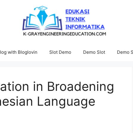
log with Bloglovin
Slot Demo
Demo Slot
Demo S
ation in Broadening
onesian Language