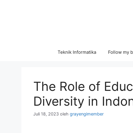
Langsung
ke
isi
Teknik Informatika
Follow my b
The Role of Educ
Diversity in Ind
Juli 18, 2023
oleh
grayengimember