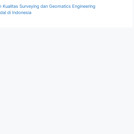
h Kualitas Surveying dan Geomatics Engineering
al di Indonesia