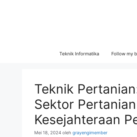
Langsung
ke
isi
Teknik Informatika
Follow my b
Teknik Pertanian
Sektor Pertanian
Kesejahteraan Pe
Mei 18, 2024
oleh
grayengimember