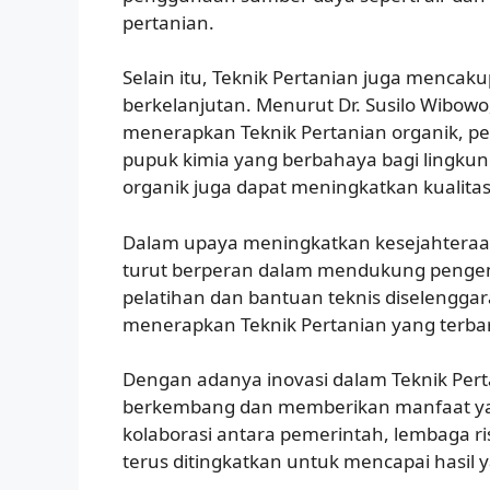
pertanian.
Selain itu, Teknik Pertanian juga mencaku
berkelanjutan. Menurut Dr. Susilo Wibowo
menerapkan Teknik Pertanian organik, p
pupuk kimia yang berbahaya bagi lingkun
organik juga dapat meningkatkan kualitas
Dalam upaya meningkatkan kesejahteraan
turut berperan dalam mendukung penge
pelatihan dan bantuan teknis diseleng
menerapkan Teknik Pertanian yang terba
Dengan adanya inovasi dalam Teknik Perta
berkembang dan memberikan manfaat yang
kolaborasi antara pemerintah, lembaga ris
terus ditingkatkan untuk mencapai hasil y