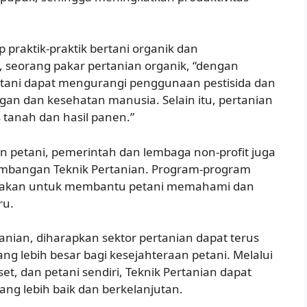
p praktik-praktik bertani organik dan
, seorang pakar pertanian organik, “dengan
etani dapat mengurangi penggunaan pestisida dan
gan dan kesehatan manusia. Selain itu, pertanian
 tanah dan hasil panen.”
 petani, pemerintah dan lembaga non-profit juga
mbangan Teknik Pertanian. Program-program
garakan untuk membantu petani memahami dan
ru.
nian, diharapkan sektor pertanian dapat terus
 lebih besar bagi kesejahteraan petani. Melalui
et, dan petani sendiri, Teknik Pertanian dapat
ang lebih baik dan berkelanjutan.