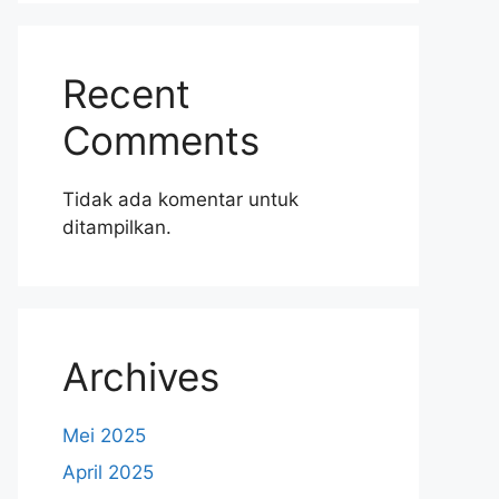
Recent
Comments
Tidak ada komentar untuk
ditampilkan.
Archives
Mei 2025
April 2025