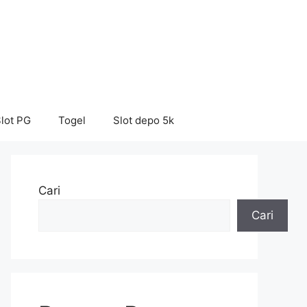
lot PG
Togel
Slot depo 5k
Cari
Cari