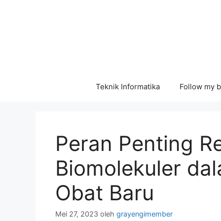
Langsung
ke
isi
Teknik Informatika
Follow my b
Peran Penting R
Biomolekuler d
Obat Baru
Mei 27, 2023
oleh
grayengimember