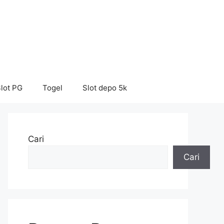
lot PG
Togel
Slot depo 5k
Cari
Cari