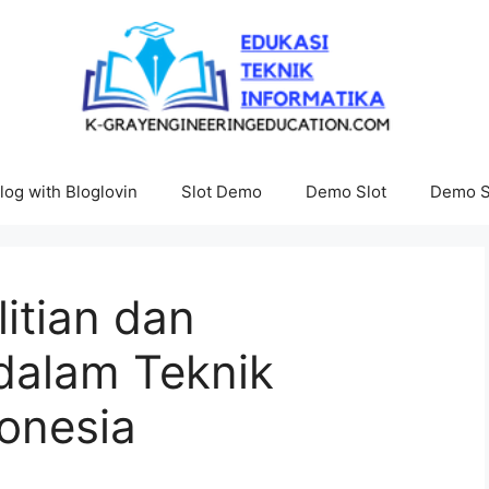
log with Bloglovin
Slot Demo
Demo Slot
Demo S
itian dan
alam Teknik
donesia