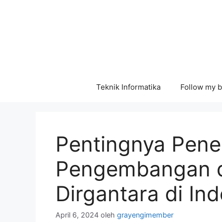
Langsung
ke
isi
Teknik Informatika
Follow my b
Pentingnya Penel
Pengembangan d
Dirgantara di In
April 6, 2024
oleh
grayengimember