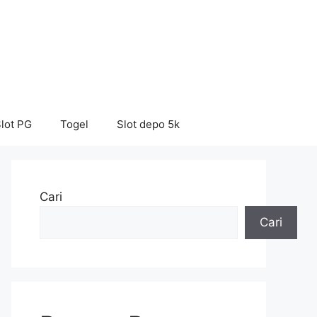
lot PG
Togel
Slot depo 5k
Cari
Cari