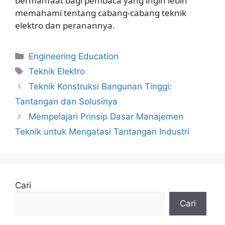
bermanfaat bagi pembaca yang ingin lebih
memahami tentang cabang-cabang teknik
elektro dan peranannya.
Kategori
Engineering Education
Tag
Teknik Elektro
Teknik Konstruksi Bangunan Tinggi:
Tantangan dan Solusinya
Mempelajari Prinsip Dasar Manajemen
Teknik untuk Mengatasi Tantangan Industri
Cari
Cari