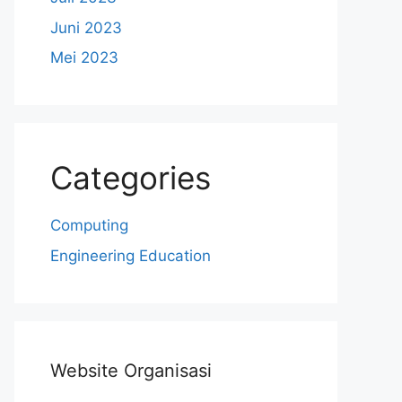
Juni 2023
Mei 2023
Categories
Computing
Engineering Education
Website Organisasi