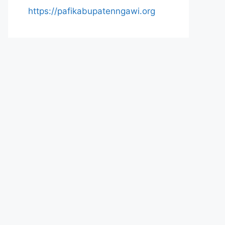
https://pafikabupatenngawi.org