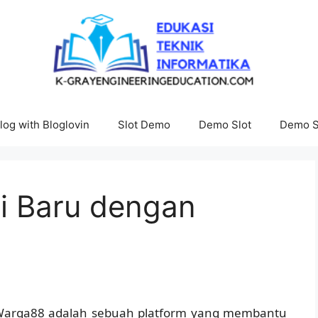
log with Bloglovin
Slot Demo
Demo Slot
Demo S
 Baru dengan
arga88 adalah sebuah platform yang membantu