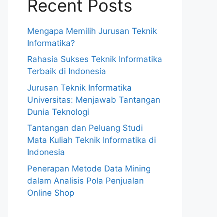
Recent Posts
Mengapa Memilih Jurusan Teknik
Informatika?
Rahasia Sukses Teknik Informatika
Terbaik di Indonesia
Jurusan Teknik Informatika
Universitas: Menjawab Tantangan
Dunia Teknologi
Tantangan dan Peluang Studi
Mata Kuliah Teknik Informatika di
Indonesia
Penerapan Metode Data Mining
dalam Analisis Pola Penjualan
Online Shop