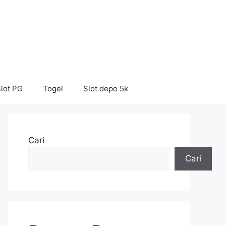
lot PG
Togel
Slot depo 5k
Cari
Cari