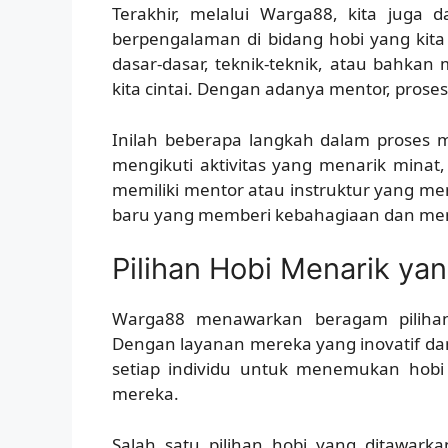
Terakhir, melalui Warga88, kita juga
berpengalaman di bidang hobi yang ki
dasar-dasar, teknik-teknik, atau bahka
kita cintai. Dengan adanya mentor, pros
Inilah beberapa langkah dalam prose
mengikuti aktivitas yang menarik minat
memiliki mentor atau instruktur yang m
baru yang memberi kebahagiaan dan mem
Pilihan Hobi Menarik ya
Warga88 menawarkan beragam pilihan
Dengan layanan mereka yang inovatif d
setiap individu untuk menemukan hobi
mereka.
Salah satu pilihan hobi yang ditawark