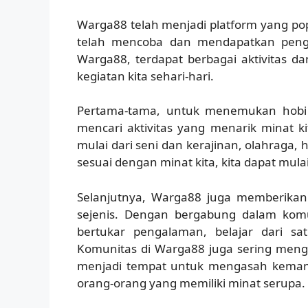
Warga88 telah menjadi platform yang p
telah mencoba dan mendapatkan penga
Warga88, terdapat berbagai aktivitas 
kegiatan kita sehari-hari.
Pertama-tama, untuk menemukan hobi 
mencari aktivitas yang menarik minat ki
mulai dari seni dan kerajinan, olahraga
sesuai dengan minat kita, kita dapat m
Selanjutnya, Warga88 juga memberikan
sejenis. Dengan bergabung dalam komu
bertukar pengalaman, belajar dari s
Komunitas di Warga88 juga sering meng
menjadi tempat untuk mengasah kema
orang-orang yang memiliki minat serupa.