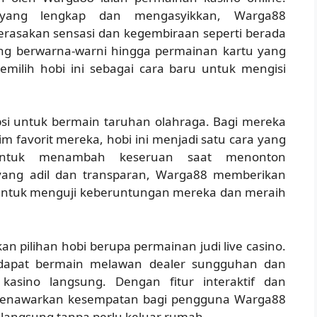
 yang lengkap dan mengasyikkan, Warga88
asakan sensasi dan kegembiraan seperti berada
ang berwarna-warni hingga permainan kartu yang
ilih hobi ini sebagai cara baru untuk mengisi
si untuk bermain taruhan olahraga. Bagi mereka
favorit mereka, hobi ini menjadi satu cara yang
ntuk menambah keseruan saat menonton
yang adil dan transparan, Warga88 memberikan
untuk menguji keberuntungan mereka dan meraih
n pilihan hobi berupa permainan judi live casino.
 dapat bermain melawan dealer sungguhan dan
kasino langsung. Dengan fitur interaktif dan
menawarkan kesempatan bagi pengguna Warga88
langsung tanpa perlu keluar rumah.