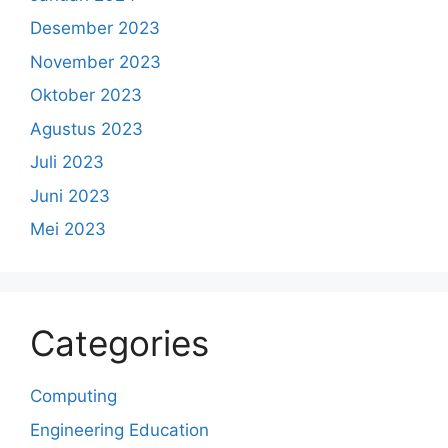
Desember 2023
November 2023
Oktober 2023
Agustus 2023
Juli 2023
Juni 2023
Mei 2023
Categories
Computing
Engineering Education