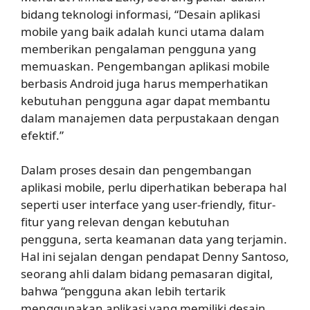
bidang teknologi informasi, “Desain aplikasi
mobile yang baik adalah kunci utama dalam
memberikan pengalaman pengguna yang
memuaskan. Pengembangan aplikasi mobile
berbasis Android juga harus memperhatikan
kebutuhan pengguna agar dapat membantu
dalam manajemen data perpustakaan dengan
efektif.”
Dalam proses desain dan pengembangan
aplikasi mobile, perlu diperhatikan beberapa hal
seperti user interface yang user-friendly, fitur-
fitur yang relevan dengan kebutuhan
pengguna, serta keamanan data yang terjamin.
Hal ini sejalan dengan pendapat Denny Santoso,
seorang ahli dalam bidang pemasaran digital,
bahwa “pengguna akan lebih tertarik
menggunakan aplikasi yang memiliki desain