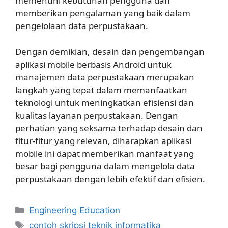
memenuhi kebutuhan pengguna dan
memberikan pengalaman yang baik dalam
pengelolaan data perpustakaan.
Dengan demikian, desain dan pengembangan
aplikasi mobile berbasis Android untuk
manajemen data perpustakaan merupakan
langkah yang tepat dalam memanfaatkan
teknologi untuk meningkatkan efisiensi dan
kualitas layanan perpustakaan. Dengan
perhatian yang seksama terhadap desain dan
fitur-fitur yang relevan, diharapkan aplikasi
mobile ini dapat memberikan manfaat yang
besar bagi pengguna dalam mengelola data
perpustakaan dengan lebih efektif dan efisien.
Kategori
Engineering Education
Tag
contoh skripsi teknik informatika