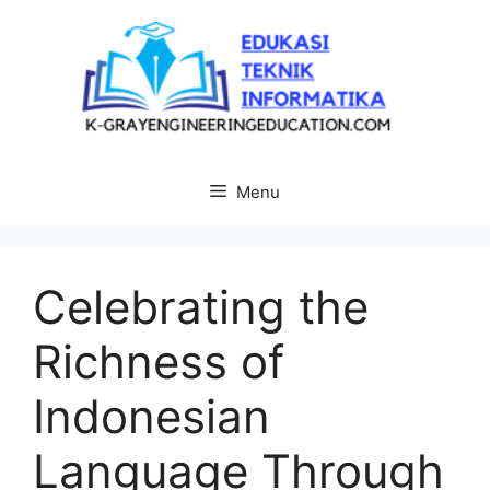
Langsung
ke
isi
Menu
Celebrating the
Richness of
Indonesian
Language Through